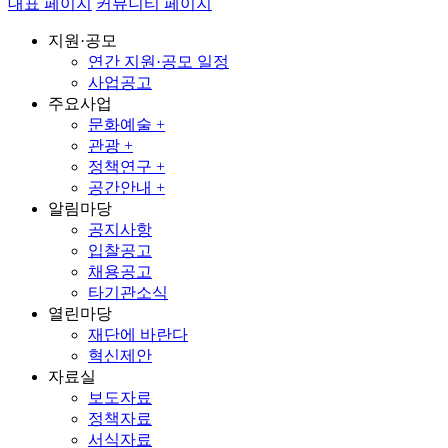
대표 페이지
커뮤니티 페이지
지원·공모
연간 지원·공모 일정
사업공고
주요사업
문화예술 +
관광 +
정책연구 +
공간안내 +
알림마당
공지사항
입찰공고
채용공고
타기관소식
열린마당
재단에 바란다
혁신제안
자료실
보도자료
정책자료
서식자료