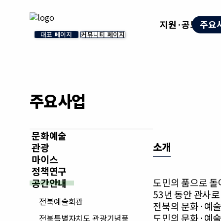
지원·공모
주요
대표 페이지
커뮤니티 페이지
주요사업
문화예술
소개
관광
마이스
정책연구
도민의 품으로 돌
공간안내
53년 동안 관사
전북예술회관
전북의 문화·예술
도민의 문화·예술
전북특별자치도 관광기념품