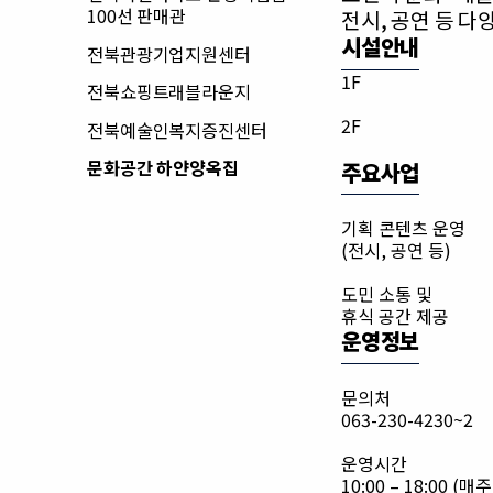
100선 판매관
전시, 공연 등 
시설안내
전북관광기업지원센터
1F
전북쇼핑트래블라운지
2F
전북예술인복지증진센터
문화공간 하얀양옥집
주요사업
기획 콘텐츠 운영
(전시, 공연 등)
도민 소통 및
휴식 공간 제공
운영정보
문의처
063-230-4230~2
운영시간
10:00 – 18:00 