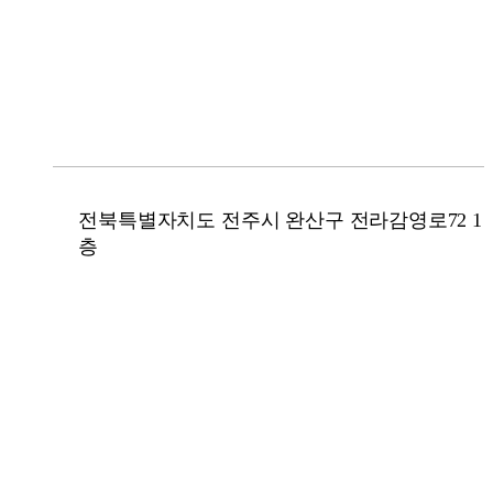
전북특별자치도 전주시 완산구 전라감영로72 1
층