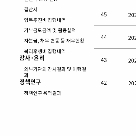
결산서
45
2
업무추진비 집행내역
기부금모금액 및 활용실적
44
2
자본금, 채무 변동 등 재무현황
복리후생비 집행내역
감사·윤리
43
2
외부기관의 감사결과 및 이행결
과
정책연구
42
2
정책연구 용역결과