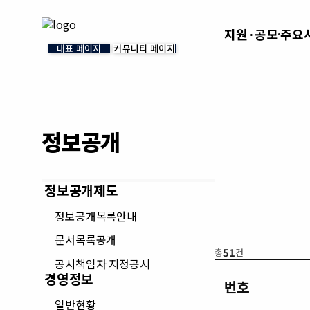
지원·공모
주요
대표 페이지
커뮤니티 페이지
정보공개
정보공개제도
정보공개목록안내
문서목록공개
51
총
건
공시책임자 지정공시
경영정보
번호
일반현황