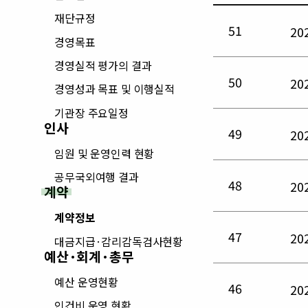
재단규정
51
2
경영목표
경영실적 평가의 결과
50
2
경영성과 목표 및 이행실적
기관장 주요일정
인사
49
2
임원 및 운영인력 현황
공무국외여행 결과
48
2
계약
계약정보
47
2
대금지급·감리감독검사현황
예산·회계·총무
예산 운영현황
46
2
인건비 운영 현황