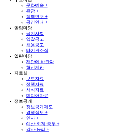
문화예술 +
관광 +
정책연구 +
공간안내 +
알림마당
공지사항
입찰공고
채용공고
타기관소식
열린마당
재단에 바란다
혁신제안
자료실
보도자료
정책자료
서식자료
미디어자료
정보공개
정보공개제도
경영정보 +
인사 +
예산·회계·총무 +
감사·윤리 +