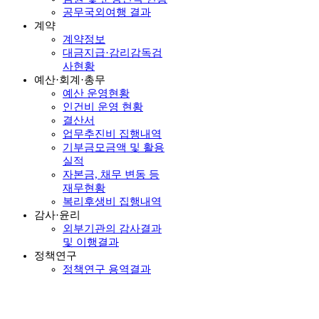
공무국외여행 결과
계약
계약정보
대금지급·감리감독검
사현황
예산·회계·총무
예산 운영현황
인건비 운영 현황
결산서
업무추진비 집행내역
기부금모금액 및 활용
실적
자본금, 채무 변동 등
재무현황
복리후생비 집행내역
감사·윤리
외부기관의 감사결과
및 이행결과
정책연구
정책연구 용역결과