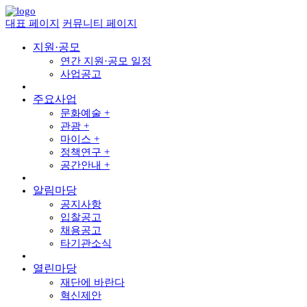
대표 페이지
커뮤니티 페이지
지원·공모
연간 지원·공모 일정
사업공고
주요사업
문화예술 +
관광 +
마이스 +
정책연구 +
공간안내 +
알림마당
공지사항
입찰공고
채용공고
타기관소식
열린마당
재단에 바란다
혁신제안