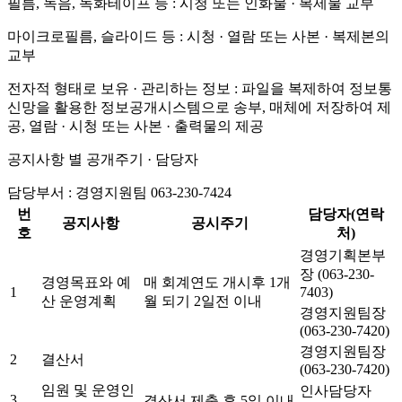
필름, 녹음, 녹화테이프 등 : 시청 또는 인화물 · 복제물 교부
마이크로필름, 슬라이드 등 : 시청 · 열람 또는 사본 · 복제본의
교부
전자적 형태로 보유 · 관리하는 정보 : 파일을 복제하여 정보통
신망을 활용한 정보공개시스템으로 송부, 매체에 저장하여 제
공, 열람 · 시청 또는 사본 · 출력물의 제공
공지사항 별 공개주기 · 담당자
담당부서 : 경영지원팀 063-230-7424
번
담당자(연락
공지사항
공시주기
호
처)
경영기획본부
장 (063-230-
경영목표와 예
매 회계연도 개시후 1개
1
7403)
산 운영계획
월 되기 2일전 이내
경영지원팀장
(063-230-7420)
경영지원팀장
2
결산서
(063-230-7420)
임원 및 운영인
인사담당자
3
결산서 제출 후 5일 이내