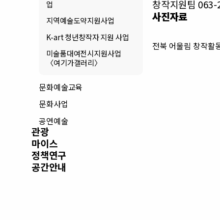
창작지원팀 063-2
업
사진자료
지역예술도약지원사업
K-art 청년창작자 지원 사업
전북 어울림 창작활동
미술품대여전시지원사업
〈여기가갤러리〉
문화예술교육
문화사업
공연예술
관광
마이스
정책연구
공간안내