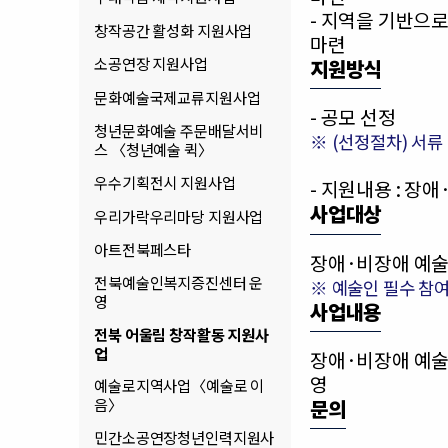
- 지역을 기반으
창작공간 활성화 지원사업
마련
소공연장 지원사업
지원방식
문화예술국제교류지원사업
- 공모 선정
청년문화예술 주문배달서비
※ (선정절차) 서류
스 〈청년예술 퀵〉
우수기획전시 지원사업
- 지원내용 : 장
사업대상
우리가락우리마당 지원사업
아트전북페스타
장애·비장애 예술
전북예술인복지증진센터 운
※ 예술인 필수 참
영
사업내용
전북 어울림 창작활동 지원사
업
장애·비장애 예술
영
예술로지역사업〈예술로 이
음〉
문의
민간소공연장청년인력지원사