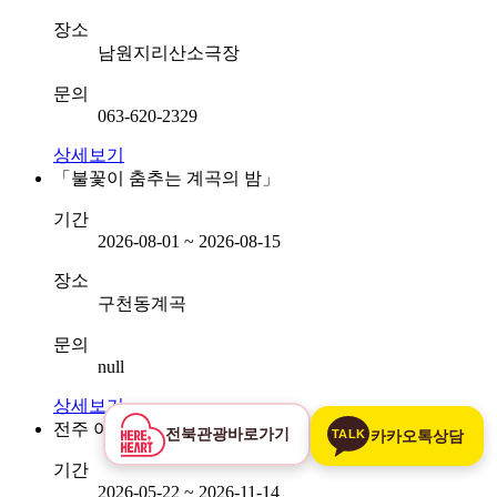
장소
남원지리산소극장
문의
063-620-2329
상세보기
「불꽃이 춤추는 계곡의 밤」
기간
2026-08-01 ~ 2026-08-15
장소
구천동계곡
문의
null
상세보기
전주 야간 관광 프로그램
전북관광
바로가기
TALK
카카오톡
상담
기간
2026-05-22 ~ 2026-11-14