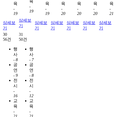
육
육
육
육
육
육
육
-
-
-
-
-
-
-
19
19
19
20
20
20
21
상세보
상세보
상세보
상세보
상세보
상세보
상세보
기
기
기
기
기
기
기
30
31
56건
50건
행
행
사
사
-
8
-
7
공
공
연
연
-
9
-
8
전
전
시
시
-
-
16
12
교
교
육
육
-
-
21
21