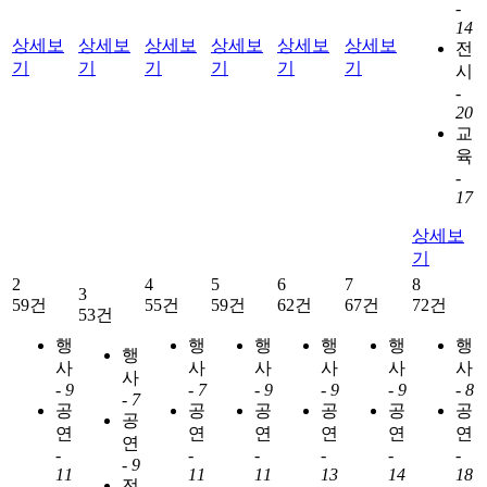
-
14
상세보
상세보
상세보
상세보
상세보
상세보
전
기
기
기
기
기
기
시
-
20
교
육
-
17
상세보
기
2
4
5
6
7
8
3
59건
55건
59건
62건
67건
72건
53건
행
행
행
행
행
행
행
사
사
사
사
사
사
사
-
9
-
7
-
9
-
9
-
9
-
8
-
7
공
공
공
공
공
공
공
연
연
연
연
연
연
연
-
-
-
-
-
-
-
9
11
11
11
13
14
18
전