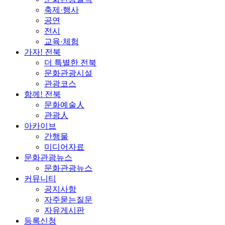
축제·행사
공연
전시
교육·체험
가자! 전북
더 특별한 전북
문화관광시설
관광코스
함께! 전북
문화예술人
관광人
아카이브
간행물
미디어자료
문화관광뉴스
문화관광뉴스
커뮤니티
공지사항
자주묻는질문
자유게시판
등록신청