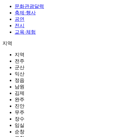
문화관광달력
축제·행사
공연
전시
교육·체험
지역
지역
전주
군산
익산
정읍
남원
김제
완주
진안
무주
장수
임실
순창