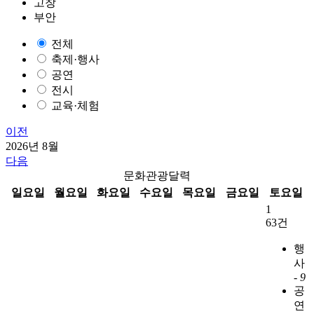
고창
부안
전체
축제·행사
공연
전시
교육·체험
이전
2026년 8월
다음
문화관광달력
일요일
월요일
화요일
수요일
목요일
금요일
토요일
1
63건
행
사
-
9
공
연